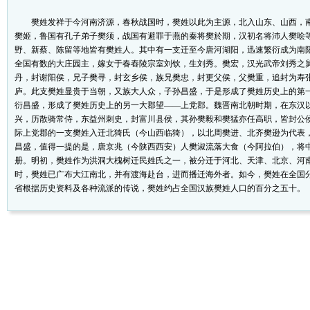
樊姓发祥于今河南济源，春秋战国时，樊姓以此为主源，北入山东、山西，南
樊姬，鲁国有孔子弟子樊须，战国有避罪于燕的秦将樊於期，汉初名将沛人樊哙
野、新蔡、陈留等地皆有樊姓人。其中有一支迁至今唐河湖阳，迅速繁衍成为南
全国有数的大庄园主，嫁女于春舂陵宗室刘钦，生刘秀。樊宏，汉光武帝刘秀之
丹，封谢阳侯，兄子樊寻，封玄乡侯，族兄樊忠，封更父侯，父樊重，追封为寿
庐。此支樊姓显贵于当朝，又族大人众，子孙昌盛，于是形成了樊姓历史上的第
衍昌盛，形成了樊姓历史上的另一大郡望——上党郡。魏晋南北朝时期，在东汉
兴，历散骑常侍，东益州刺史，封富川县侯，其孙樊毅和樊猛亦任高职，皆封公
际上党郡的一支樊姓入迁北猗氏（今山西临猗），以北周樊进、北齐樊逊为代表
昌盛，值得一提的是，唐京兆（今陕西西安）人樊淑流落大食（今阿拉伯），将
册。明初，樊姓作为洪洞大槐树迁民姓氏之一，被分迁于河北、天津、北京、河
时，樊姓已广布大江南北，并有渡海赴台，进而播迁海外者。如今，樊姓在全国
省根据历史资料及各种流派的传说，樊姓约占全国汉族樊姓人口的百分之五十。