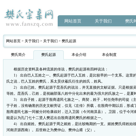
网站首页
关于我们
樊氏
网站首页
>
关于我们
>
关于我们
>
樊氏起源
樊氏简介
樊氏起源
本会介绍
本会制度
根据历史资料及各种流派的传说，樊氏的起源有四种说法：
1） 出自巴人五姓之一。樊氏起源于巴人五姓，是比较早的一个支系。这里的
氏之说，巴人五姓的樊氏，系太昊伏羲氏衍生的姓氏，姓风。
2） 出自已姓。樊氏起源于昆吾氏的说法，并无直接的文献证据。只是根据吴
等姓。昆吾氏，己姓，是祝融部落八姓中分化出来的最为强大的氏族之一，是夏
3） 出自子姓，起源于殷商遗民七族之一。商契，姓子，时任尧帝的司徒（主
于子姓，没有确凿的历史文献旁证，仅见《左传》所载，在殷商中期以后，形成
殷商遗民七族一同被分封给康叔封，迁入卫国（今河南淇县）。卫国，位于今河
能是认为孔门七十二贤人樊迟出自殷商遗民樊氏的根据之一。
4） 出自姬姓。樊氏起源于周之姬姓，是比较晚期的一支。姬姓樊氏得姓始祖
河南济源西南）。后世称之为樊仲山、樊仲山甫（父）。