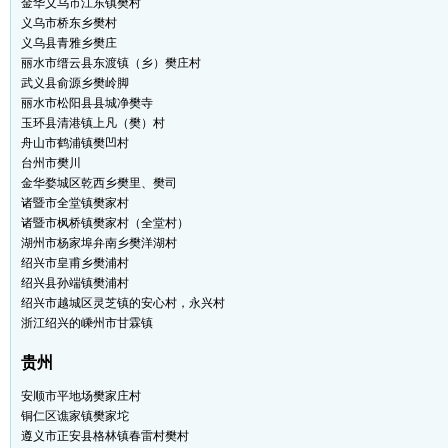
金华义乌市江东镇樊村
义乌市桥东乡樊村
义乌县青雅乡樊庄
丽水市缙云县东渡镇（乡）樊庄村
武义县俞源乡樊岭脚
丽水市松阳县县城净樊寺
玉环县清港镇上凡（樊）村
舟山市鹤浦镇樊凹村
台州市樊川
金华婺城区乾西乡樊里、樊司
诸暨市全堂镇樊家村
诸暨市枫桥镇樊家村（全堂村）
湖州市杨家埠弁南乡樊洋湖村
绍兴市皇甫乡樊浦村
绍兴县孙端镇樊浦村
绍兴市越城区灵芝镇的安心村，永兴村
浙江绍兴的嵊州市甘霖镇
贵州
安顺市平地场樊家庄村
铜仁区谯家镇樊家坨
遵义市正安县格林镇春雷村樊村