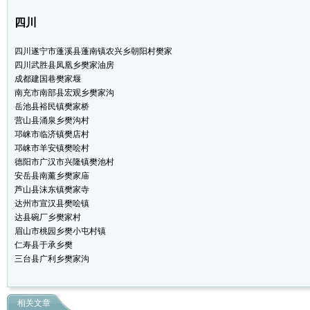
四川
四川遂宁市蓬溪县蓬南镇农兴乡朝阳村樊家
四川武胜县凤凰乡樊家油房
成都建国巷樊家堰
南充市南部县宏观乡樊家沟
岳池县裕民镇樊家桥
营山县涌泉乡樊沟村
邛崃市临济镇樊店村
邛崃市羊安镇樊哙村
德阳市广汉市兴隆镇樊池村
安岳县南薰乡樊家庙
芦山县沫东镇樊家寺
达州市宣汉县樊哙镇
达县碗厂乡樊家村
眉山市桃园乡樊小屯村镇
仁寿县于承乡樊
三台县广利乡樊家沟
相关文章