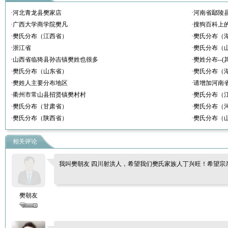
·河北青龙县樊家店
·河南省鄢陵
·广西大学商学院樊凡
·搜狗百科上
·樊氏分布（江西省）
·樊氏分布（
·浙江省
·樊氏分布（
·山西省临猗县孙吉镇樊姓也很多
·樊姓分布--(
·樊氏分布（山东省）
·樊氏分布（
·樊姓人主要分布地区
·请增加河南
·衢州市常山县招贤镇樊村村
·樊氏分布（
·樊氏分布（甘肃省）
·樊氏分布（
·樊氏分布（陕西省）
·樊氏分布（
相关评论
我叫樊朝友 四川射洪人，希望我们樊氏家族人丁兴旺！希望宗
樊朝友