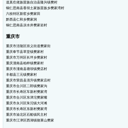
道真仡佬族苗族自治县隆兴镇樊村
铜仁思南县香坝土家族苗族乡樊家湾村
六枝特区新窑乡樊家田
黔西县仁和乡樊家洞
铜仁思南县凉水井樊家岩村
重庆市
重庆市涪陵区崇义街道樊家街
重庆奉节县草堂镇樊家村
重庆市万州区长坪乡樊家村
重庆潼南县柏梓镇樊家村
重庆市潼南县塘坝镇樊店村
丰都县三元镇樊家村
重庆市荣昌县清升镇樊家店村
重庆市合川区二郎镇樊家沟
重庆市长寿区车新村樊家湾
重庆市合川区东津沱樊家嘴
重庆市永川区朱沱镇大河滩
重庆市长寿区东新村樊家湾
重庆市渝北区石船镇民主村
重庆市江津区西湖镇骆莱山樊家