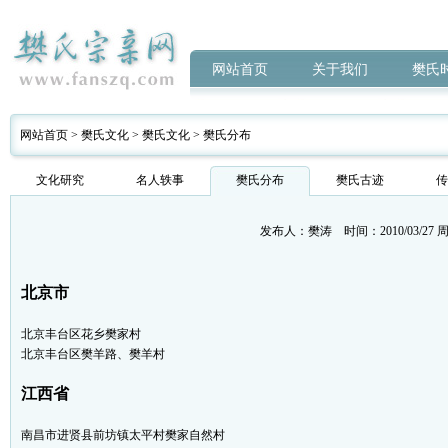
网站首页
关于我们
樊氏
网站首页
>
樊氏文化
>
樊氏文化
>
樊氏分布
文化研究
名人轶事
樊氏分布
樊氏古迹
传
发布人：
樊涛
时间：2010/03/27 周
北京市
北京丰台区花乡樊家村
北京丰台区樊羊路、樊羊村
江西省
南昌市进贤县前坊镇太平村樊家自然村