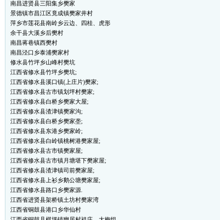
南昌进贤县三阳集乡樊家
景德镇市昌江区竟成镇樊家井村
萍乡市莲花县南岭乡云边、四桂、虎形
余干县大溪乡后樊村
南昌蒋巷镇西樊村
南昌泾口乡泰浦樊家村
修水县竹坪乡山峰村樊坑
江西省修水县竹坪乡樊坑;
江西省修水县溪口镇(上庄片)樊家;
江西省修水县古市镇划坪村樊家;
江西省修水县白桥乡樊家大屋;
江西省修水县渣津镇樊家沟;
江西省修水县白桥乡樊家垄;
江西省修水县东港乡樊家岭;
江西省修水县白岭镇桃树港樊家屋;
江西省修水县古市镇樊家屋;
江西省修水县古市镇月塘堪下樊家屋;
江西省修水县渣津镇司前樊家屋;
江西省修水县上衫乡鹅公塘樊家屋;
江西省修水县路口乡樊家源.
江西省进贤县架桥镇土坊村樊家湾
江西省铜鼓县港口乡华仙村
江西省铜鼓县棋坪镇幽居村祖庄、大梅组