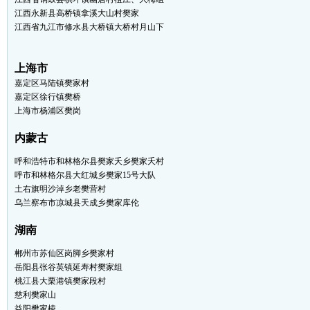
江西永新县高桥镇拿溪大山村樊家
江西省九江市修水县大桥镇大桥村月山下
上海市
嘉定区马陆镇樊家村
嘉定区徐行镇樊桥
上海市杨浦区樊岗
内蒙古
呼和浩特市和林格尔县樊家夭乡樊家夭村
呼市和林格尔县大红城乡樊家15号大队
土右旗明沙淖乡老樊营村
乌兰察布市凉城县天成乡樊家库伦
湖南
郴州市苏仙区岗脚乡樊家村
岳阳县张谷英镇延寿村樊家组
桃江县大栗港镇樊家段村
慈利樊家山
益阳樊家棱