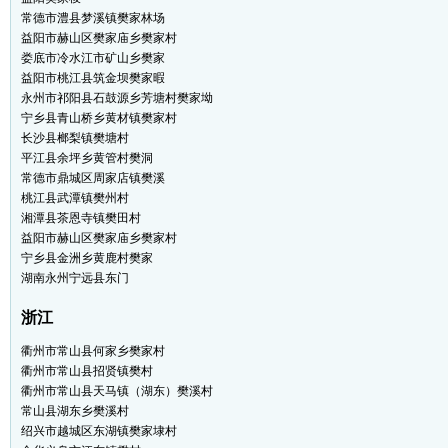
常德市澧县梦溪镇樊家林场
益阳市赫山区樊家庙乡樊家村
娄底市冷水江市矿山乡樊家
益阳市桃江县筑金坝樊家暇
永州市祁阳县石鼓源乡芳塘村樊家坳
宁乡县青山桥乡黄材镇樊家村
长沙县榔梨镇樊塘村
平江县余坪乡黄管村樊洞
常德市鼎城区周家店镇樊溪
桃江县武潭镇樊州村
湘潭县茶恩寺镇樊田村
益阳市赫山区樊家庙乡樊家村
宁乡县金洲乡黄鹿村樊家
湖南永州宁远县东门
浙江
衢州市常山县何家乡樊家村
衢州市常山县招贤镇樊村
衢州市常山县天马镇（湖东）樊溪村
常山县湖东乡樊溪村
绍兴市越城区东湖镇樊家埭村