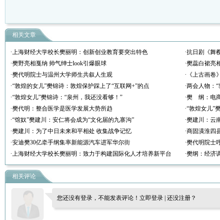
相关文章
·上海财经大学校长樊丽明：创新创业教育要突出特色
·抗日剧《舞
·樊野亮相戛纳 帅气绅士look引爆眼球
·樊蕊白裙亮
·樊代明院士与温州大学师生共叙人生观
·《上古画卷》
·“敦煌的女儿”樊锦诗：敦煌保护踩上了“互联网+”的点
·两会人物：
·“敦煌女儿”樊锦诗：“泉州，我还没看够！”
·樊 纲：电
·樊代明：整合医学是医学发展大势所趋
·“敦煌女儿
·“馆奴”樊建川：安仁将会成为“文化届的九寨沟”
·樊建川：云
·樊建川：为了中日未来和平相处 收集战争记忆
·商固潢淮四
·安迪樊30亿牵手纲集率新能源汽车进军华尔街
·樊代明院士
·上海财经大学校长樊丽明：致力于构建国际化人才培养新平台
·樊纲：经济调
相关评论
您还没有登录，不能发表评论！
立即登录
|
还没注册？