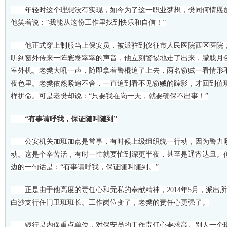
年轻时这个理想没有实现，如今为了这一职业梦想，樊同何情愿放
他笑着说：“我能从这份工作里找到快乐和自信！”
他正式穿上制服当上保安员，被派驻到仪征市人民医院西区医院，
听到窗外传来一阵窸窸窣窣的声音，他立刻警惕地走了出来，朦胧月
室外机。老樊大吼一声，随即拿着警棍追了上去，两名窃贼一看情形
夜色里。老樊依然紧追不舍，一直追到看不见窃贼的踪影，才回到值
样拼命。可是老樊却说：“只要我在岗一天，就要确保不出事！”
“有事请呼我，保证随叫随到”
公安机关加班加点是常事，有时候上级组织统一行动，因为警力紧
动。这是个辛苦活，有时一忙就要忙到深更半夜，甚至是通宵达旦。
边的一句话是：“有事请呼我，保证随叫随到。”
正是由于他高度的责任心和无私的奉献精神，2014年5月，派出
白沙支行任门卫班班长。工作岗位变了，老樊的责任心更强了。
银行是内保重点单位，对保安员的工作责任心要求高。别人一个班按