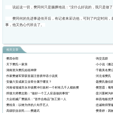
说起这一切，樊同何只是腼腆地说：“没什么好说的，我只是做了
樊同何的先进事迹传开后，有记者来采访他，可到了约定时间，老
事，他又热心代班去了。
相关文章
·樊四令郎
·询交流群
·天下樊氏一家亲
·小小说《搬
·湖南资兴樊氏始祖神牌
·千载美名樊
·作家樊健军荣获首届汪曾祺华语小说奖
·河北省樊氏
·安徽六安成家立业辈分属于哪支？
·题樊氏微信
·河南省项城市永丰镇樊冲行政村一个村有几千人都姓樊
·樊慧霞：葡
·焊接大师樊志勤：“做好一个工人应该做的事情”
·栾川栗树沟
·大众机械厂樊丽兵：“首件合格品”加工第一人
·林昌地板优
·樊桂良：以锉为伴的八旬手艺人
·忠诚映得警
·高级职业农民——樊建武
·樊香婷：因