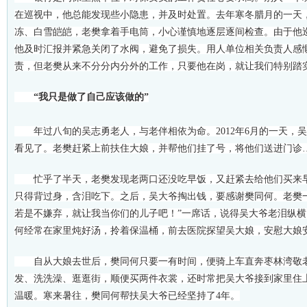
在巡视中，他总能发现些小隐患，并及时处置。去年寒冬腊月的一天，
冻、白雪皑皑，老樊拿着手电筒，小心谨慎地逐层逐间检查。由于他
他及时汇报并紧急关闭了水阀，避免了损失。用人单位相关负责人感
责，但老樊从来不分分内分外的工作，只要他在岗，就让我们特别踏
“我只是做了自己应该做的”
年过八旬的吴志勇老人，与老伴相依为命。2012年6月的一天，
看见了。老樊赶紧上前扶住大娘，并帮他们挂了号，将他们送进门诊
忙乎了半天，老樊发现老两口还没吃早饭，又赶紧去给他们买来早
只得背过身，含泪吃下。之后，吴大爷掏出钱，要感谢樊同何。老樊
若是不嫌弃，就让我当你们的儿子吧！”一席话，说得吴大爷老泪纵
何经常在家里炖好汤，拎着保温桶，前去医院探望吴大娘，安慰大娘
自从大娘去世后，樊同何只要一有时间，便骑上车直奔枣林湾敬老
发、洗洗澡、逛逛街，顺便买两件衣裳，还时常把吴大爷接到家里住
温暖。寒来暑往，樊同何帮扶吴大爷已经坚持了4年。