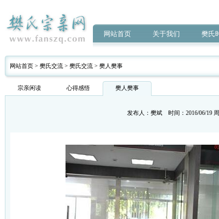
网站首页
关于我们
樊氏
网站首页
>
樊氏交流
>
樊氏交流
>
樊人樊事
宗亲闲读
心得感悟
樊人樊事
发布人：
樊斌
时间：2016/06/19 周